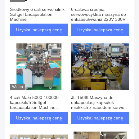
Środkowy 6 cali serwo silnik
6-calowa średnia
Softgel Encapsulation
serwowocyklna maszyna do
Machine
enkapsuływania 220V 380V
Uzyskaj najlepszą cenę
Uzyskaj najlepszą cenę
Wideo
4 cali Małe 5000-100000
JL-150III Maszyna do
kapsułek/h Softgel
enkapsulacji kapsułek
Encapsulation Machine
miękkich z napędem serwo i
1400*800*1500mm Czas
inteligentnym sterowaniem,
pracy 7 dni i 24 godziny
56 700 kapsułek/godzinę i
Uzyskaj najlepszą cenę
Uzyskaj najlepszą cenę
dokładność napełniania
±0,5%