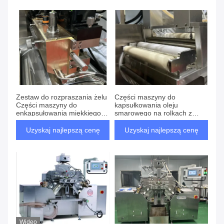
Zestaw do rozpraszania żelu
Części maszyny do
Części maszyny do
kapsułkowania oleju
enkapsułowania miękkiego
smarowego na rolkach z
żelu
płynem miękkim
Uzyskaj najlepszą cenę
Uzyskaj najlepszą cenę
Wideo