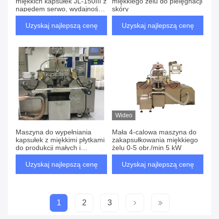
miękkich kapsułek JL-150III z
miękkiego żelu do pielęgnacji
napędem serwo, wydajnością
skóry
27 540 kapsułek/godzinę i
zgodnością z GMP/FDA
Uzyskaj najlepszą cenę
Uzyskaj najlepszą cenę
Wideo
Maszyna do wypełniania
Mała 4-calowa maszyna do
kapsułek z miękkimi płytkami
zakapsułkowania miękkiego
do produkcji małych i
żelu 0-5 obr./min 5 kW
średnich partii
Uzyskaj najlepszą cenę
Uzyskaj najlepszą cenę
1
2
3