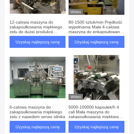
Wideo
12-calowa maszyna do
80-1500 sztuk/min Prędkość
zakapsułkowania miękkiego
wypełniania Mała 4-calowa
żelu do dużej produkcji
maszyna do enkapsułowania
komercyjnej
miękkiego żelu do badań i
rozwoju Prędkość produkcji
Uzyskaj najlepszą cenę
Uzyskaj najlepszą cenę
Wideo
6-calowa maszyna do
5000-100000 kapsułek/h 4
zakapsułkowania miękkiego
cali Mała maszyna do
żelu z napędem serwo silnika
zakapsułkowania miękkiego
żelu z prędkością napełniania
4 kW
Uzyskaj najlepszą cenę
Uzyskaj najlepszą cenę