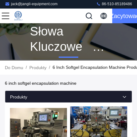
jack@jangli-equipment.com
86-510-85189486
Zacytowa
Słowa
Kluczowe [ 6
Inch Softgel
/
/
6 Inch Softgel Encapsulation Machine Prod
Do Domu
Produkty
Encapsulation
6 inch softgel encapsulation machine
Machine ]
Produkty
Dopasowanie
33 Produkty