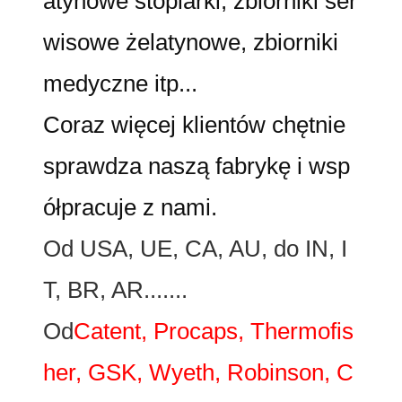
atynowe stopiarki, zbiorniki ser
wisowe żelatynowe, zbiorniki
medyczne itp...
Coraz więcej klientów chętnie
sprawdza naszą fabrykę i wsp
ółpracuje z nami.
Od USA, UE, CA, AU, do IN, I
T, BR, AR.......
Od
Catent, Procaps, Thermofis
her, GSK, Wyeth, Robinson, C