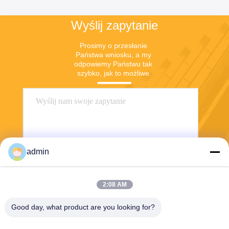
Wyślij zapytanie
Prosimy o przesłanie 
Państwa wniosku, a my 
odpowiemy Państwu tak 
szybko, jak to możliwe.
admin
2:08 AM
Wyślij
Good day, what product are you looking for?