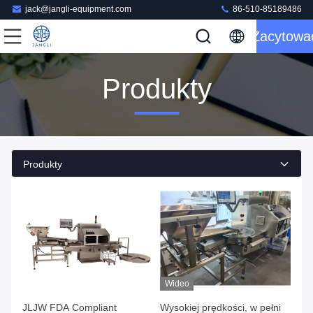
jack@jangli-equipment.com
86-510-85189486
Zacytowa
Produkty
Produkty
Wideo
JLJW FDA Compliant
Wysokiej prędkości, w pełni