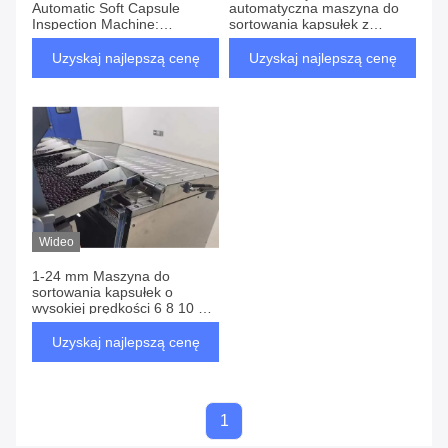
Automatic Soft Capsule
automatyczna maszyna do
Inspection Machine:
sortowania kapsułek z
Inteligentniejsza kontrola
miękkiego żelu
jakości
Uzyskaj najlepszą cenę
Uzyskaj najlepszą cenę
Wideo
1-24 mm Maszyna do
sortowania kapsułek o
wysokiej prędkości 6 8 10 12
kanał
Uzyskaj najlepszą cenę
1