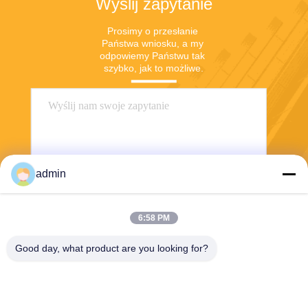
Wyślij zapytanie
Prosimy o przesłanie 
Państwa wniosku, a my 
odpowiemy Państwu tak 
szybko, jak to możliwe.
admin
6:58 PM
Wyślij
Good day, what product are you looking for?