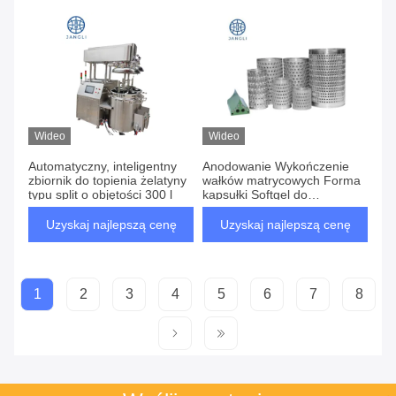
Wideo
Wideo
Automatyczny, inteligentny
Anodowanie Wykończenie
zbiornik do topienia żelatyny
wałków matrycowych Forma
typu split o objętości 300 l
kapsułki Softgel do
precyzyjnej produkcji
kapsułek
Uzyskaj najlepszą cenę
Uzyskaj najlepszą cenę
1
2
3
4
5
6
7
8