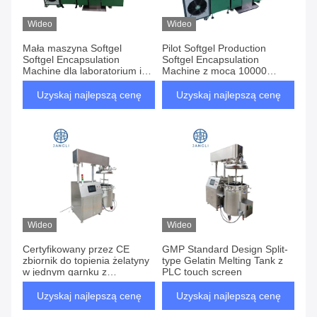
Wideo
Wideo
Mała maszyna Softgel
Pilot Softgel Production
Softgel Encapsulation
Softgel Encapsulation
Machine dla laboratorium i
Machine z mocą 10000
centrum badawczo-
kapsułek/godzinę
rozwojowego
Uzyskaj najlepszą cenę
Uzyskaj najlepszą cenę
Wideo
Wideo
Certyfikowany przez CE
GMP Standard Design Split-
zbiornik do topienia żelatyny
type Gelatin Melting Tank z
w jednym garnku z
PLC touch screen
systemem HIM
Uzyskaj najlepszą cenę
Uzyskaj najlepszą cenę