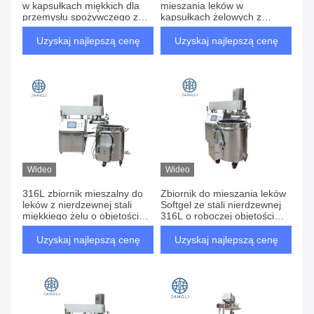
w kapsułkach miękkich dla
mieszania leków w
przemysłu spożywczego z
kapsułkach żelowych z
funkcjami wielofunkcyjnymi
platformą
Uzyskaj najlepszą cenę
Uzyskaj najlepszą cenę
Wideo
Wideo
316L zbiornik mieszalny do
Zbiornik do mieszania leków
leków z nierdzewnej stali
Softgel ze stali nierdzewnej
miękkiego żelu o objętości
316L o roboczej objętości
roboczej 300 l i działający
300 L i systemie
pod próżnią
podnoszenia hydraulicznego
Uzyskaj najlepszą cenę
Uzyskaj najlepszą cenę