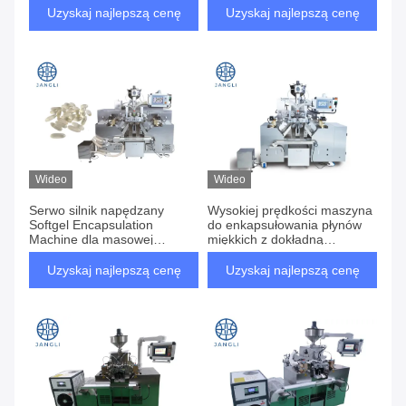
Uzyskaj najlepszą cenę
Uzyskaj najlepszą cenę
Wideo
Wideo
Serwo silnik napędzany
Wysokiej prędkości maszyna
Softgel Encapsulation
do enkapsułowania płynów
Machine dla masowej
miękkich z dokładną
produkcji farmaceutycznej
objętością napełniania
kapsułek
Uzyskaj najlepszą cenę
Uzyskaj najlepszą cenę