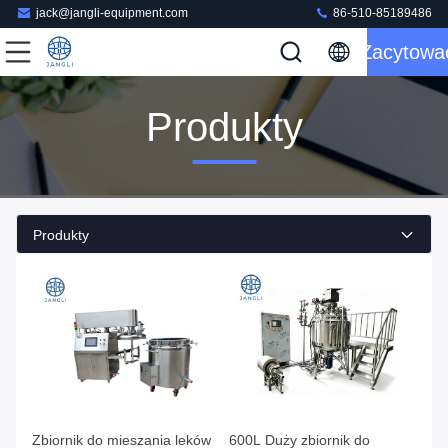
jack@jangli-equipment.com
86-510-85189486
Zacytowa
Produkty
Produkty
Zbiornik do mieszania leków
600L Duży zbiornik do