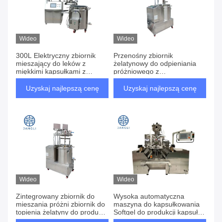
Wideo
Wideo
300L Elektryczny zbiornik
Przenośny zbiornik
mieszający do leków z
żelatynowy do odpieniania
miękkimi kapsułkami z
próżniowego z
podnoszeniem GMP do
bezhałasowymi kołnierzami
przetwórstwa
do zastosowań
Uzyskaj najlepszą cenę
Uzyskaj najlepszą cenę
farmaceutycznego i
farmaceutycznych
spożywczego
Wideo
Wideo
Zintegrowany zbiornik do
Wysoka automatyczna
mieszania próżni zbiornik do
maszyna do kapsułkowania
topienia żelatyny do produkcji
Softgel do produkcji kapsułek
produktów spożywczych
na dużą skalę