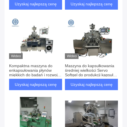
Uzyskaj najlepszą cenę
Uzyskaj najlepszą cenę
Wideo
Wideo
Kompaktna maszyna do
Maszyna do kapsułkowania
enkapsułowania płynów
średniej wielkości Servo
miękkich do badań i rozwoju
Softgel do produkcji kapsułek
oraz produkcji małych partii
żelatynowych
Uzyskaj najlepszą cenę
Uzyskaj najlepszą cenę