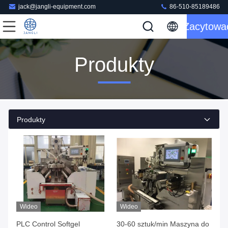
jack@jangli-equipment.com
86-510-85189486
Zacytowa
Produkty
Produkty
Wideo
Wideo
PLC Control Softgel
30-60 sztuk/min Maszyna do