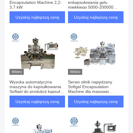
Encapsulation Machine 2,2-
enkapsułowania gelu
3,7 kW
miękkiego 5000-200000
kapsułek/h
Uzyskaj najlepszą cenę
Uzyskaj najlepszą cenę
Wideo
Wideo
Wysoka automatyczna
Serwo silnik napędzany
maszyna do kapsułkowania
Softgel Encapsulation
Softgel do produkcji kapsułek
Machine dla masowej
na dużą skalę
produkcji farmaceutycznej
Uzyskaj najlepszą cenę
Uzyskaj najlepszą cenę