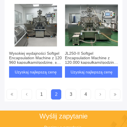
spożywczej
spójnym napełnianiem
Wysokiej wydajności Softgel
JL250-II Softgel
Encapsulation Machine z 120
Encapsulation Machine z
960 kapsułkami/godzinę, ±
120.000 kapsułkami/godzinę,
0,5% dokładnością
PLC Touch Screen Control i
napełniania i konstrukcją
20 pompami tłokowymi do
Uzyskaj najlepszą cenę
Uzyskaj najlepszą cenę
zgodną z GMP
produkcji przemysłowej
1
2
3
4
Wyślij zapytanie