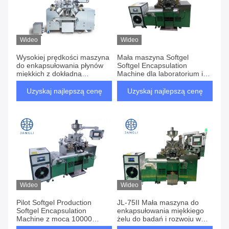
Wideo
Wideo
Wysokiej prędkości maszyna
Mała maszyna Softgel
do enkapsułowania płynów
Softgel Encapsulation
miękkich z dokładną
Machine dla laboratorium i
objętością napełniania
centrum badawczo-
kapsułek
rozwojowego
Uzyskaj najlepszą cenę
Uzyskaj najlepszą cenę
Wideo
Wideo
Pilot Softgel Production
JL-75II Mała maszyna do
Softgel Encapsulation
enkapsułowania miękkiego
Machine z mocą 10000
żelu do badań i rozwoju w
kapsułek/godzinę
kapsułach testowych