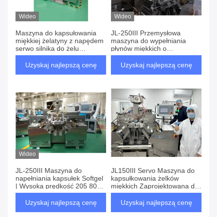
Wideo
Wideo
Maszyna do kapsułowania
JL-250III Przemysłowa
miękkiej żelatyny z napędem
maszyna do wypełniania
serwo silnika do żelu
płynów miękkich o
zwierzęcego i roślinnego
wydajności 205 800
kapsułek/godzinę,
Uzyskaj najlepszą cenę
Uzyskaj najlepszą cenę
dokładności wypełniania
±0,5% i zgodności z
GMP/FDA
Wideo
JL-250III Maszyna do
JL150III Servo Maszyna do
napełniania kapsułek Softgel
kapsułkowania żelków
| Wysoka prędkość 205 800
miękkich Zaprojektowana do
kaps./godz., dokładność
codziennej produkcji żelków
±0,5%, zgodność z GMP dla
miękkich ze stabilnym
Uzyskaj najlepszą cenę
Uzyskaj najlepszą cenę
branży farmaceutycznej i
przepływem żelatyny i