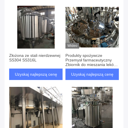
Wideo
Złożona ze stali nierdzewnej
Produkty spożywcze
SS304 SS316L
Przemysł farmaceutyczny
Zbiornik do mieszania leków
miękkiego żelu
Uzyskaj najlepszą cenę
Uzyskaj najlepszą cenę