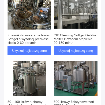
Zbiornik do mieszania leków
CIP Cleaning Softgel Gelatin
Softgel o wysokiej prędkości
Melter z czasem stopienia
cięcia 0-60 obr./min
90-180 minut
Uzyskaj najlepszą cenę
Uzyskaj najlepszą cenę
50 - 100 litrów ruchomy
600-litrowy żelatynowarzeń