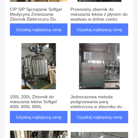
CIP SIP Sprzątanie Softgel
Przenośny zbiornik do
Medycyna Zmieszanie
mieszania leków z płynem do
Zbiornik Elektryczny Do
wypływu w dolnej części
Przemysłu Żywnościowego
Farmaceutyczny
Uzyskaj najlepszą cenę
Uzyskaj najlepszą cenę
100L 200L Zbiornik do
Jednorazowa metoda
mieszania leków Softgel
podgrzewania parą
400L 600L 800L
elektryczną w zbiorniku do
mieszania leków Softgel
Uzyskaj najlepszą cenę
Uzyskaj najlepszą cenę