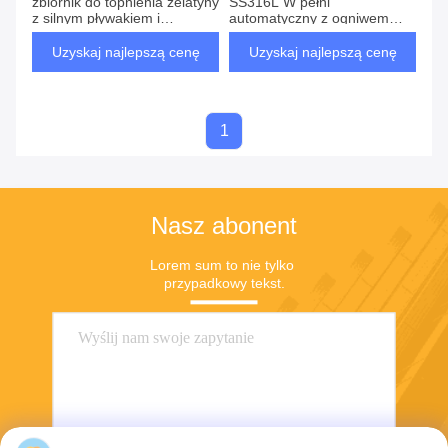
zbiornik do topnienia żelatyny
SS316L W pełni
z silnym pływakiem i
automatyczny z ogniwem
systemem próżniowym
ładowania
Uzyskaj najlepszą cenę
Uzyskaj najlepszą cenę
1
Nasz abonent
Lorem sum to nie tylko 
przypadkowy tekst.