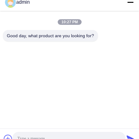
admin
Wyślij
10:27 PM
Good day, what product are you looking for?
Wuxi Jangli Machinery Co., Ltd.
jack@jangli-equipment.com
86-510-85189486
Numer 99, Jinxi Road, Binh
u, Wuxi, Jiangsu, Chiny
Chiny Dobra jakość maszyna do kapsułkowania softgel Dostawca. Prawa
autorskie © 2026 jlsoftgel.com . Wszelkie prawa zastrzeżone.