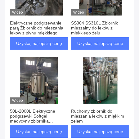
Dopasowanie
14 Produkty
Wideo
Wideo
Elektryczne podgrzewanie
SS304 SS316L Zbiornik
parą Zbiornik do mieszania
mieszalny do leków z
leków z płynu miękkiego
miękkiego żelu
Uzyskaj najlepszą cenę
Uzyskaj najlepszą cenę
Wideo
50L-2000L Elektryczne
Ruchomy zbiornik do
podgrzewki Softgel
mieszania leków z miękkim
medycyny zbiornika
żelem
mieszania dla potrzeb
czyszczenia CIP SIP
Uzyskaj najlepszą cenę
Uzyskaj najlepszą cenę