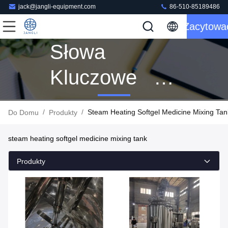
jack@jangli-equipment.com
86-510-85189486
Zacytowa
Słowa
Kluczowe [
Steam
/
/
Steam Heating Softgel Medicine Mixing Tan
Do Domu
Produkty
Heating
steam heating softgel medicine mixing tank
Softgel
Produkty
Medicine
Mixing Tank ]