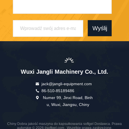
Wyślij
Wuxi Jangli Machinery Co., Ltd.
jack@jangli-equipment.com
86-510-85189486
Numer 99, Jinxi Road, Binh
u, Wuxi, Jiangsu, Chiny
Chiny Dobra jakość maszyna do kapsułkowania softgel Dostawca. Prawa
autorskie © 2026 jlsoftgel.com . Wszelkie prawa zastrzeżone.