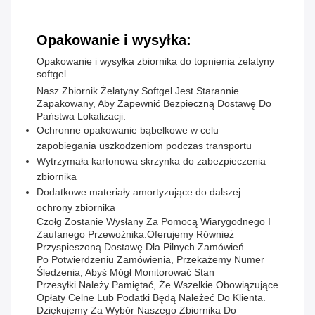
Opakowanie i wysyłka:
Opakowanie i wysyłka zbiornika do topnienia żelatyny
softgel
Nasz Zbiornik Żelatyny Softgel Jest Starannie
Zapakowany, Aby Zapewnić Bezpieczną Dostawę Do
Państwa Lokalizacji.
Ochronne opakowanie bąbelkowe w celu
zapobiegania uszkodzeniom podczas transportu
Wytrzymała kartonowa skrzynka do zabezpieczenia
zbiornika
Dodatkowe materiały amortyzujące do dalszej
ochrony zbiornika
Czołg Zostanie Wysłany Za Pomocą Wiarygodnego I
Zaufanego Przewoźnika.Oferujemy Również
Przyspieszoną Dostawę Dla Pilnych Zamówień.
Po Potwierdzeniu Zamówienia, Przekażemy Numer
Śledzenia, Abyś Mógł Monitorować Stan
Przesyłki.Należy Pamiętać, Że Wszelkie Obowiązujące
Opłaty Celne Lub Podatki Będą Należeć Do Klienta.
Dziękujemy Za Wybór Naszego Zbiornika Do