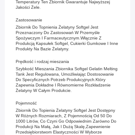
Temperatury Ten Zbiornik Gwarantuje Najwyższej
Jakości Żele.
Zastosowanie
Zbiornik Do Topnienia Żelatyny Softgel Jest
Przeznaczony Do Zastosowań W Przemyśle
Spożywczym I Farmaceutycznym.włącznie Z
Produkcją Kapsułek Softgel, Cukierki Gumkowe I Inne
Produkty Na Bazie Żelatyny.
Prędkość i rodzaj mieszania
Szybkość Mieszania Zbiornika Softgel Gelatin Melting
Tank Jest Regulowana, Umożliwiając Dostosowanie
Do Specyficznych Potrzeb Produkcyjnych.który
Zapewnia Dokładne I Równomierne Rozkładzenie
Żelatyny W Całym Produkcie.
Pojemność
Zbiornik Do Topienia Żelatyny Softgel Jest Dostępny
W Różnych Rozmiarach, Z Pojemnością Od 50 Do
1000 Litrów, Co Czyni Go Odpowiednim Zarówno Do
Produkcji Na Małą, Jak I Dużą Skalę,zapewnienie
Przedsiębiorstwom Elastyczności W Wyborze