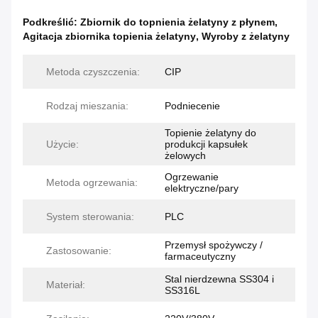
Podkreślić:
Zbiornik do topnienia żelatyny z płynem
,
Agitacja zbiornika topienia żelatyny
,
Wyroby z żelatyny
Metoda czyszczenia:
CIP
Rodzaj mieszania:
Podniecenie
Topienie żelatyny do
Użycie:
produkcji kapsułek
żelowych
Ogrzewanie
Metoda ogrzewania:
elektryczne/pary
System sterowania:
PLC
Przemysł spożywczy /
Zastosowanie:
farmaceutyczny
Stal nierdzewna SS304 i
Materiał:
SS316L