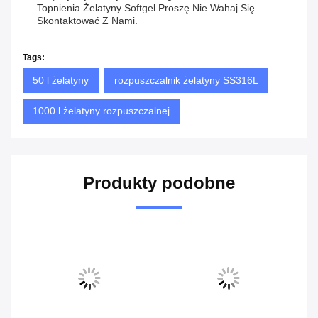
Topnienia Żelatyny Softgel.Proszę Nie Wahaj Się
Skontaktować Z Nami.
Tags:
50 l żelatyny
rozpuszczalnik żelatyny SS316L
1000 l żelatyny rozpuszczalnej
Produkty podobne