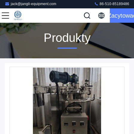
jack@jangli-equipment.com
86-510-85189486
Zacytowa
Produkty