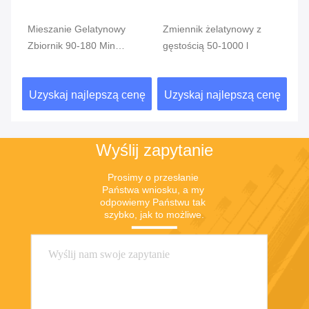
nia
Mieszanie Gelatynowy
Zmiennik żelatynowy z
Pr
Zbiornik 90-180 Min
gęstością 50-1000 l
Pr
SS304 SS316L
Zb
że
nę
Uzyskaj najlepszą cenę
Uzyskaj najlepszą cenę
U
mi
Wyślij zapytanie
Prosimy o przesłanie 
Państwa wniosku, a my 
odpowiemy Państwu tak 
szybko, jak to możliwe.