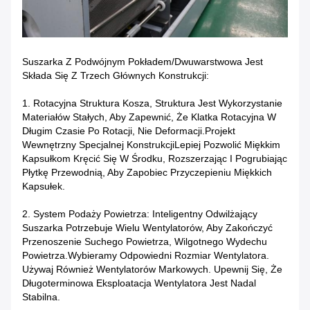
Suszarka Z Podwójnym Pokładem/dwuwarstwowa Jest
Składa Się Z Trzech Głównych Konstrukcji:
1. Rotacyjna Struktura Kosza, Struktura Jest Wykorzystanie
Materiałów Stałych, Aby Zapewnić, Że Klatka Rotacyjna W
Długim Czasie Po Rotacji, Nie Deformacji.projekt
Wewnętrzny Specjalnej KonstrukcjiLepiej Pozwolić Miękkim
Kapsułkom Kręcić Się W Środku, Rozszerzając I Pogrubiając
Płytkę Przewodnią, Aby Zapobiec Przyczepieniu Miękkich
Kapsułek.
2. System Podaży Powietrza: Inteligentny Odwilżający
Suszarka Potrzebuje Wielu Wentylatorów, Aby Zakończyć
Przenoszenie Suchego Powietrza, Wilgotnego Wydechu
Powietrza.Wybieramy Odpowiedni Rozmiar Wentylatora.
Używaj Również Wentylatorów Markowych. Upewnij Się, Że
Długoterminowa Eksploatacja Wentylatora Jest Nadal
Stabilna.