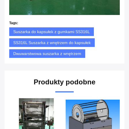
Tags:
Suszarka do kapsułek z gumkami SS316L
SS316L Suszarka z wnętrzem do kapsułek
Dwuwarstwowa suszarka z wnętrzem
Produkty podobne