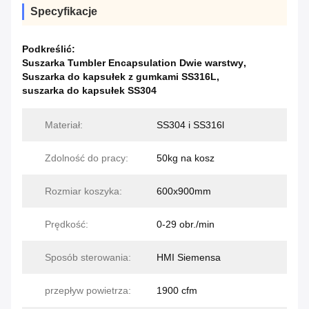
Specyfikacje
Podkreślić:
Suszarka Tumbler Encapsulation Dwie warstwy
,
Suszarka do kapsułek z gumkami SS316L
,
suszarka do kapsułek SS304
Materiał:
SS304 i SS316l
Zdolność do pracy:
50kg na kosz
Rozmiar koszyka:
600x900mm
Prędkość:
0-29 obr./min
Sposób sterowania:
HMI Siemensa
przepływ powietrza:
1900 cfm