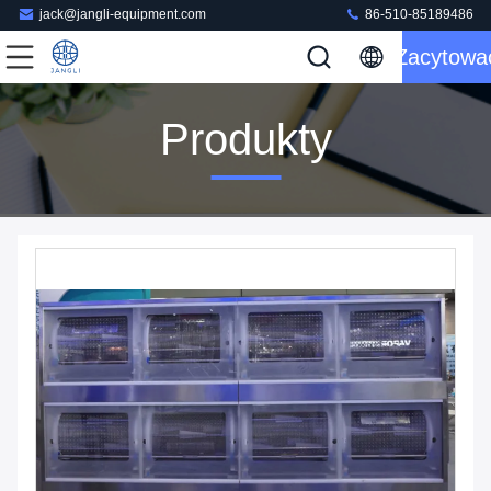
jack@jangli-equipment.com
86-510-85189486
Zacytowa
Produkty