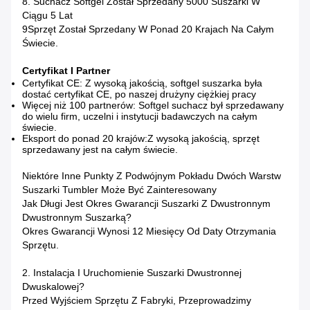
8. Suchacz Softgel Został Sprzedany 5000 Suszarki W
Ciągu 5 Lat
9Sprzęt Został Sprzedany W Ponad 20 Krajach Na Całym
Świecie.
Certyfikat I Partner
Certyfikat CE: Z wysoką jakością, softgel suszarka była
dostać certyfikat CE, po naszej drużyny ciężkiej pracy
Więcej niż 100 partnerów: Softgel suchacz był sprzedawany
do wielu firm, uczelni i instytucji badawczych na całym
świecie.
Eksport do ponad 20 krajów:Z wysoką jakością, sprzęt
sprzedawany jest na całym świecie.
Niektóre Inne Punkty Z Podwójnym Pokładu Dwóch Warstw
Suszarki Tumbler Może Być Zainteresowany
Jak Długi Jest Okres Gwarancji Suszarki Z Dwustronnym
Dwustronnym Suszarką?
Okres Gwarancji Wynosi 12 Miesięcy Od Daty Otrzymania
Sprzętu.
2. Instalacja I Uruchomienie Suszarki Dwustronnej
Dwuskalowej?
Przed Wyjściem Sprzętu Z Fabryki, Przeprowadzimy