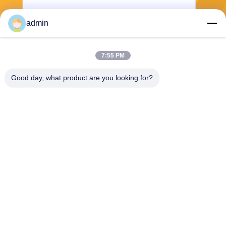
admin
7:55 PM
Wyślij
Good day, what product are you looking for?
Wuxi Jangli Machinery Co., Ltd.
jack@jangli-equipment.com
86-510-85189486
Numer 99, Jinxi Road, Binh
u, Wuxi, Jiangsu, Chiny