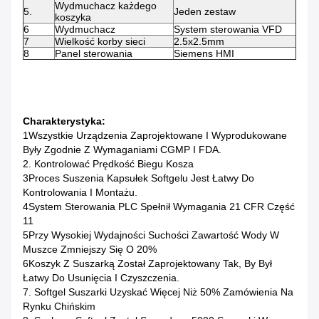
Wydmuchacz każdego
5.
Jeden zestaw
koszyka
6
Wydmuchacz
System sterowania VFD
7
Wielkość korby sieci
2.5x2.5mm
8
Panel sterowania
Siemens HMI
Charakterystyka:
1Wszystkie Urządzenia Zaprojektowane I Wyprodukowane
Były Zgodnie Z Wymaganiami CGMP I FDA.
2. Kontrolować Prędkość Biegu Kosza
3Proces Suszenia Kapsułek Softgelu Jest Łatwy Do
Kontrolowania I Montażu.
4System Sterowania PLC Spełnił Wymagania 21 CFR Część
11
5Przy Wysokiej Wydajności Suchości Zawartość Wody W
Muszce Zmniejszy Się O 20%
6Koszyk Z Suszarką Został Zaprojektowany Tak, By Był
Łatwy Do Usunięcia I Czyszczenia.
7. Softgel Suszarki Uzyskać Więcej Niż 50% Zamówienia Na
Rynku Chińskim