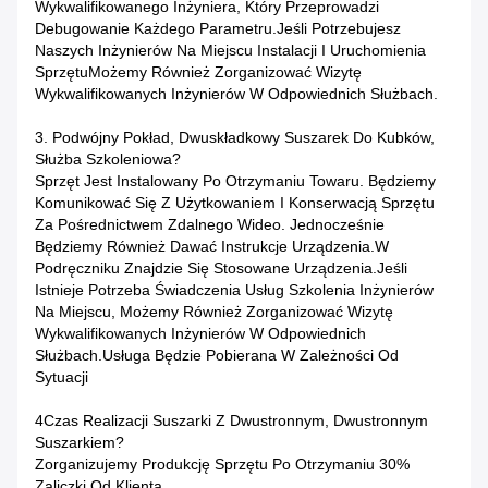
Wykwalifikowanego Inżyniera, Który Przeprowadzi
Debugowanie Każdego Parametru.Jeśli Potrzebujesz
Naszych Inżynierów Na Miejscu Instalacji I Uruchomienia
SprzętuMożemy Również Zorganizować Wizytę
Wykwalifikowanych Inżynierów W Odpowiednich Służbach.
3. Podwójny Pokład, Dwuskładkowy Suszarek Do Kubków,
Służba Szkoleniowa?
Sprzęt Jest Instalowany Po Otrzymaniu Towaru. Będziemy
Komunikować Się Z Użytkowaniem I Konserwacją Sprzętu
Za Pośrednictwem Zdalnego Wideo. Jednocześnie
Będziemy Również Dawać Instrukcje Urządzenia.W
Podręczniku Znajdzie Się Stosowane Urządzenia.Jeśli
Istnieje Potrzeba Świadczenia Usług Szkolenia Inżynierów
Na Miejscu, Możemy Również Zorganizować Wizytę
Wykwalifikowanych Inżynierów W Odpowiednich
Służbach.Usługa Będzie Pobierana W Zależności Od
Sytuacji
4Czas Realizacji Suszarki Z Dwustronnym, Dwustronnym
Suszarkiem?
Zorganizujemy Produkcję Sprzętu Po Otrzymaniu 30%
Zaliczki Od Klienta.