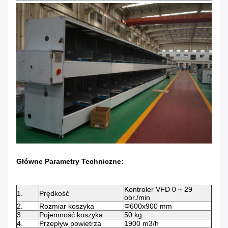
Główne Parametry Techniczne:
Kontroler VFD 0 ~ 29
1.
Prędkość
obr./min
2.
Rozmiar koszyka
Φ600x900 mm
3.
Pojemność koszyka
50 kg
4.
Przepływ powietrza
1900 m3/h