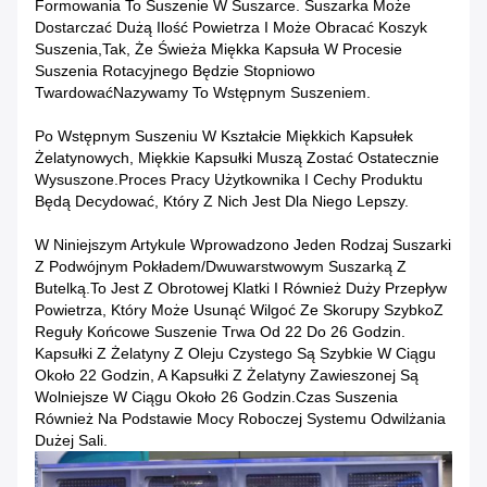
Formowania To Suszenie W Suszarce. Suszarka Może
Dostarczać Dużą Ilość Powietrza I Może Obracać Koszyk
Suszenia,tak, Że Świeża Miękka Kapsuła W Procesie
Suszenia Rotacyjnego Będzie Stopniowo
TwardowaćNazywamy To Wstępnym Suszeniem.
Po Wstępnym Suszeniu W Kształcie Miękkich Kapsułek
Żelatynowych, Miękkie Kapsułki Muszą Zostać Ostatecznie
Wysuszone.Proces Pracy Użytkownika I Cechy Produktu
Będą Decydować, Który Z Nich Jest Dla Niego Lepszy.
W Niniejszym Artykule Wprowadzono Jeden Rodzaj Suszarki
Z Podwójnym Pokładem/dwuwarstwowym Suszarką Z
Butelką.To Jest Z Obrotowej Klatki I Również Duży Przepływ
Powietrza, Który Może Usunąć Wilgoć Ze Skorupy SzybkoZ
Reguły Końcowe Suszenie Trwa Od 22 Do 26 Godzin.
Kapsułki Z Żelatyny Z Oleju Czystego Są Szybkie W Ciągu
Około 22 Godzin, A Kapsułki Z Żelatyny Zawieszonej Są
Wolniejsze W Ciągu Około 26 Godzin.Czas Suszenia
Również Na Podstawie Mocy Roboczej Systemu Odwilżania
Dużej Sali.