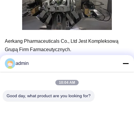
Aerkang Pharmaceuticals Co., Ltd Jest Kompleksową
Grupą Firm Farmaceutycznych.
Teraz Mają Więcej Niż 6 Marek Kapsułek Softgel Do
admin
Sprzedaży Na Całym Świecie.
Mają 6 Linii Produkcyjnych, Kilka Maszyn Z Korei I 3
10:04 AM
Zestawy Z Naszej Firmy.Teraz Kupują 2 Zestawy Maszyn
Do Poprawy Zdolności W Przyszłości.
Good day, what product are you looking for?
Wuxi Jangli Machinery Co., Ltd.