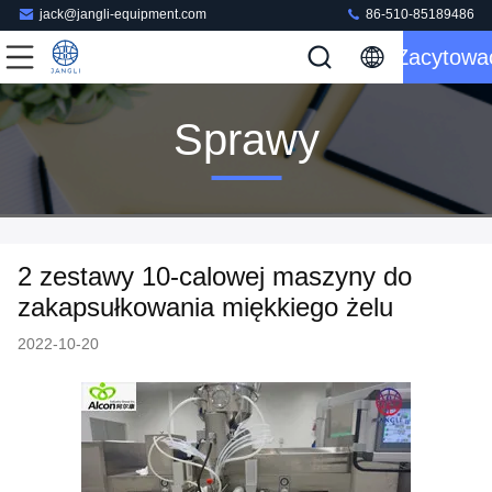
jack@jangli-equipment.com
86-510-85189486
Zacytowa
Sprawy
2 zestawy 10-calowej maszyny do
zakapsułkowania miękkiego żelu
2022-10-20