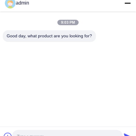
admin
Skóry, Kilka Produktów Do Pielęgnacji Skóry Jest
Sprzedawanych Na Całym Świecie.Posiada Dwie Linie
9:03 PM
Produkcyjne Softgel I Jeden System Automatycznego
Topienia Żelatyny Od Firmy Jangli Machinery Co.. LTD.
Good day, what product are you looking for?
Wuxi Jangli Machinery Co., Ltd.
jack@jangli-equipment.com
86-510-85189486
Numer 99, Jinxi Road, Binh
u, Wuxi, Jiangsu, Chiny
Chiny Dobra jakość maszyna do kapsułkowania softgel Dostawca. Prawa
autorskie © 2026 jlsoftgel.com . Wszelkie prawa zastrzeżone.